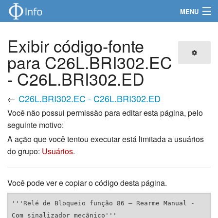
MENU
Navegação
Exibir código-fonte
Produtos
para C26L.BRI302.EC
- C26L.BRI302.ED
Informações técnicas
←
C26L.BRI302.EC - C26L.BRI302.ED
Certificados e Manuais
Você não possui permissão para editar esta página, pelo
seguinte motivo:
Pesquisa
A ação que você tentou executar está limitada a usuários
do grupo:
Usuários
.
Você pode ver e copiar o código desta página.