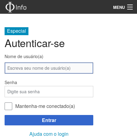
MENU
Navegação
Especial
Produtos
Autenticar-se
Informações técnicas
Nome de usuário(a)
Certificados e Manuais
Pesquisa
Senha
Mantenha-me conectado(a)
Entrar
Ajuda com o login