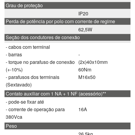
Grau de proteção
IP20
Perda de potência por polo com corrente de regime
62,5W
Seção dos condutores de conexão
- cabos com terminal
- barras
-
- torque no parafuso de conexão
(2x)40x10mm
(+-10%)
60Nm
- parafusos dos terminais
M16x50
(Sextavado)
Contato auxiliar com 1 NA + 1 NF (acessório)**
- pode-se fixar até
- corrente de operação para
16A
380Vca
Peso
26,5kg