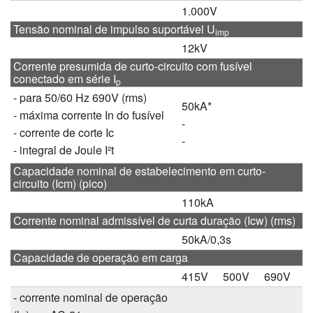
1.000V
Tensão nominal de impulso suportável U
imp
12kV
Corrente presumida de curto-circuito com fusível
conectado em série I
p
- para 50/60 Hz 690V (rms)
50kA*
- máxima corrente In do fusível
-
- corrente de corte Ic
-
- integral de Joule I²t
Capacidade nominal de estabelecimento em curto-
circuito (Icm) (pico)
110kA
Corrente nominal admissível de curta duração (Icw) (rms)
50kA/0,3s
Capacidade de operação em carga
415V
500V
690V
- corrente nominal de operação