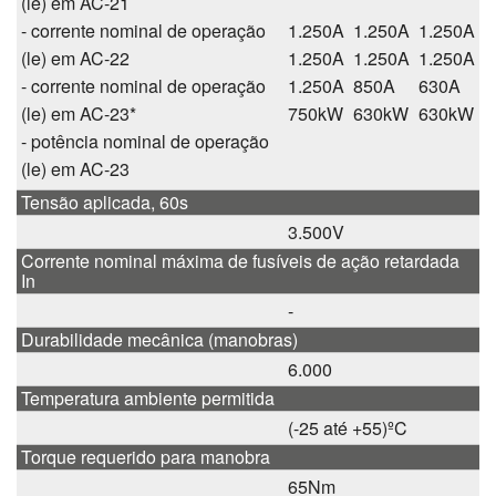
(le) em AC-21
- corrente nominal de operação
1.250A
1.250A
1.250A
(le) em AC-22
1.250A
1.250A
1.250A
- corrente nominal de operação
1.250A
850A
630A
(le) em AC-23*
750kW
630kW
630kW
- potência nominal de operação
(le) em AC-23
Tensão aplicada, 60s
3.500V
Corrente nominal máxima de fusíveis de ação retardada
In
-
Durabilidade mecânica (manobras)
6.000
Temperatura ambiente permitida
(-25 até +55)ºC
Torque requerido para manobra
65Nm