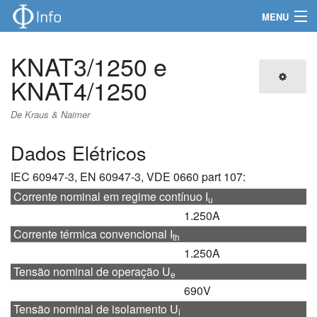
MENU
Navegação
KNAT3/1250 e
Produtos
KNAT4/1250
Informações técnicas
De Kraus & Naimer
Certificados e Manuais
Dados Elétricos
IEC 60947-3, EN 60947-3, VDE 0660 part 107:
Pesquisa
Corrente nominal em regime contínuo I
u
1.250A
Corrente térmica convencional I
th
1.250A
Tensão nominal de operação U
e
690V
Tensão nominal de isolamento U
i