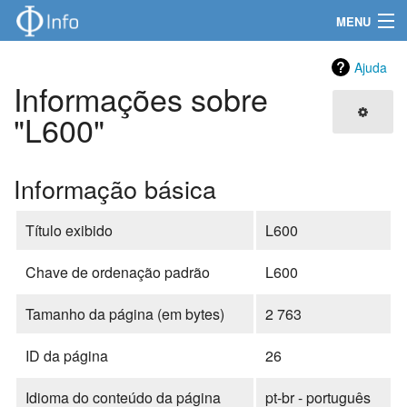
MENU
Navegação
Ajuda
Informações sobre
Produtos
"L600"
Informações técnicas
Informação básica
Certificados e Manuais
Título exibido
L600
Pesquisa
Chave de ordenação padrão
L600
Tamanho da página (em bytes)
2 763
ID da página
26
Idioma do conteúdo da página
pt-br - português