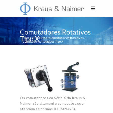
Comutadores Rotativos
Tipo X
Home
/
Produtos
/
Comutadores Rotativos
/
Comutadores Rotativos Tipo X
Os comutadores da Série X da Kraus &
Naimer são altamente compactos que
atendem às normas IEC 60947-3.