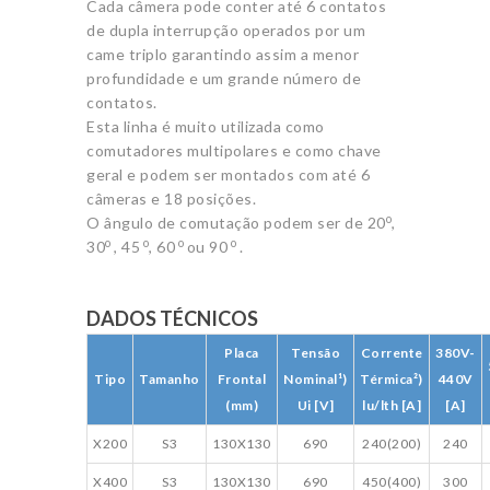
Cada câmera pode conter até 6 contatos
de dupla interrupção operados por um
came triplo garantindo assim a menor
profundidade e um grande número de
contatos.
Esta linha é muito utilizada como
comutadores multipolares e como chave
geral e podem ser montados com até 6
câmeras e 18 posições.
o
O ângulo de comutação podem ser de 20
,
o
o
o
o
30
, 45
, 60
ou 90
.
DADOS TÉCNICOS
Placa
Tensão
Corrente
380V-
Tipo
Tamanho
Frontal
Nominal¹)
Térmica²)
440V
(mm)
Ui [V]
lu/lth [A]
[A]
X200
S3
130X130
690
240(200)
240
X400
S3
130X130
690
450(400)
300