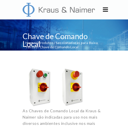
Chave de Comando
Local
Home
/
Produtos
/
Seccionadoras para Baixa
Tensão
/
Chave de Comando Local
As Chaves de Comando Local da Kraus &
Naimer são indicadas para uso nos mais
diversos ambientes inclusive nos mais