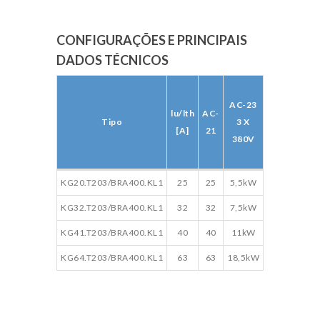
CONFIGURAÇÕES E PRINCIPAIS
DADOS TÉCNICOS
Dados
AC-23
técnicos
lu/lth
AC-
Tipo
3 X
da
[A]
21
380V
Seccionado
Interrupto
Tipo
lu/lth
AC-
AC-23
Dados
KG20.T203/BRA400.KL1
25
25
5,5kW
VER
[A]
21
3 X
técnicos
KG32.T203/BRA400.KL1
32
32
7,5kW
VER
380V
da
Seccionado
KG41.T203/BRA400.KL1
40
40
11kW
VER
Interrupto
KG64.T203/BRA400.KL1
63
63
18,5kW
VER