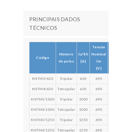
PRINCIPAIS DADOS
TÉCNICOS
Tensão
AC-
AC-
Número
lu/lth
Nominal
23
Código
21[A]
de polos
[A]
Ue
[A]
415V
{V}
415V
KNTM3/630
Tripolar
630
690
630
630
KNTM4/630
Tetrapolar
630
690
630
630
KNTM3/1000
Tripolar
1000
690
1000
690
KNTM4/1000
Tetrapolar
1000
690
1000
690
KNTM3/1250
Tripolar
1250
690
1250
1250
KNTM4/1250
Tetrapolar
1250
690
1250
1250