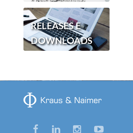
novidades Kraus & Naimer.
RELEASES E
DOWNLOADS
Tenha acesso aos releases e
downloads de quem mais
entende de comutadores no
mundo.