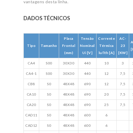
vantagens desta linha.
DADOS TÉCNICOS
Placa
Tensão
Corrente
AC-
A
Tipo
Tamanho
Frontal
Nominal
Térmica
23
[
(mm)
Ui [V]
lu/lth [A]
[KW]
CA4
S00
30X30
440
10
3
CA4-1
S00
30X30
440
12
7,5
CB8
S0
48X48
690
12
7,5
CA10
S0
48X48
690
20
7,5
CA20
S0
48X48
690
25
7,5
CAD11
S0
48X48
600
6
CAD12
S0
48X48
600
6