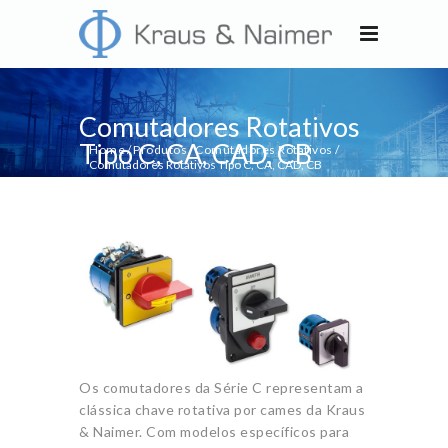
Comutadores Rotativos
Tipo C, CA, CAD, CB
Home
/
Produtos
/
Comutadores Rotativos
/
Comutadores Rotativos Tipo C, CA, CAD, CB
Os comutadores da Série C representam a
clássica chave rotativa por cames da Kraus
& Naimer. Com modelos específicos para