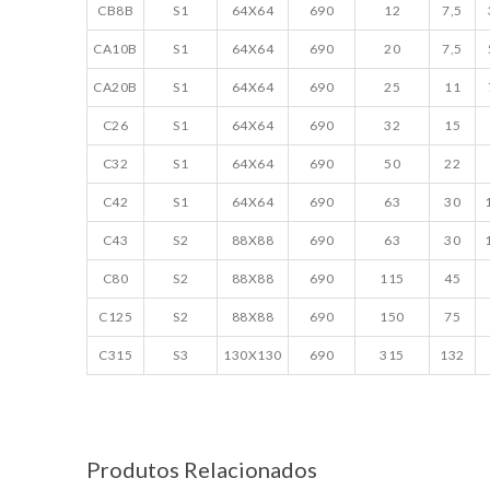
CB8B
S1
64X64
690
12
7,5
CA10B
S1
64X64
690
20
7,5
CA20B
S1
64X64
690
25
11
C26
S1
64X64
690
32
15
C32
S1
64X64
690
50
22
C42
S1
64X64
690
63
30
C43
S2
88X88
690
63
30
C80
S2
88X88
690
115
45
C125
S2
88X88
690
150
75
C315
S3
130X130
690
315
132
Produtos Relacionados