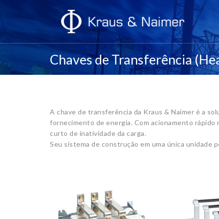
Chaves de Transferência (He
A chave de transferência da Kraus & Naimer é a so
fornecimento de energia. Com acionamento rápido n
curto de inatividade da carga.
Seu sistema de construção em uma única unidade pe