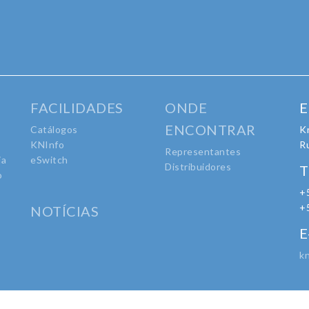
FACILIDADES
ONDE
E
ENCONTRAR
Catálogos
Kr
KNInfo
R
Representantes
ia
eSwitch
Distribuidores
T
o
+
o
+
NOTÍCIAS
E
k