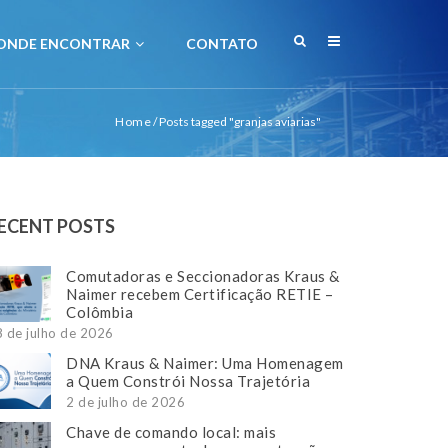
ONDE ENCONTRAR
CONTATO
Home
/
Posts tagged "granjas aviarias"
ECENT POSTS
Comutadoras e Seccionadoras Kraus &
Naimer recebem Certificação RETIE –
Colômbia
 de julho de 2026
DNA Kraus & Naimer: Uma Homenagem
a Quem Constrói Nossa Trajetória
2 de julho de 2026
Chave de comando local: mais