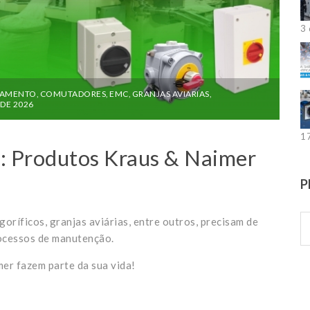
3 
RAMENTO
,
COMUTADORES
,
EMC
,
GRANJAS AVIARIAS
,
 DE 2026
1
: Produtos Kraus & Naimer
P
goríficos, granjas aviárias, entre outros, precisam de
ocessos de manutenção.
er fazem parte da sua vida!