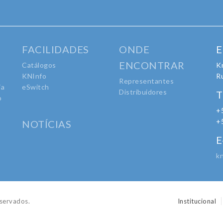
FACILIDADES
ONDE
E
ENCONTRAR
Catálogos
Kr
KNInfo
R
Representantes
ia
eSwitch
Distribuidores
T
o
+
o
+
NOTÍCIAS
E
k
servados.
Institucional