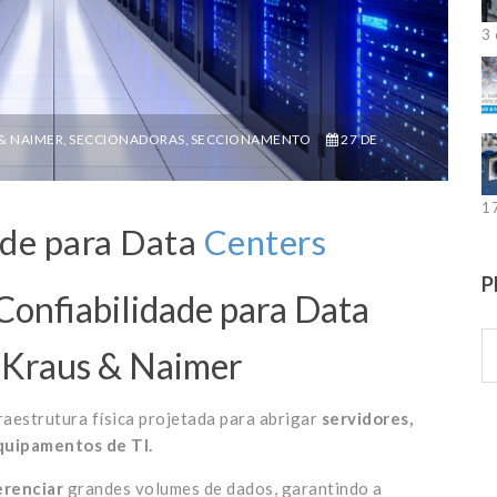
3 
& NAIMER
,
SECCIONADORAS
,
SECCIONAMENTO
27 DE
1
ade para Data
Centers
P
Confiabilidade para Data
 Kraus & Naimer
raestrutura física projetada para abrigar
servidores,
quipamentos de TI.
erenciar
grandes volumes de dados, garantindo a