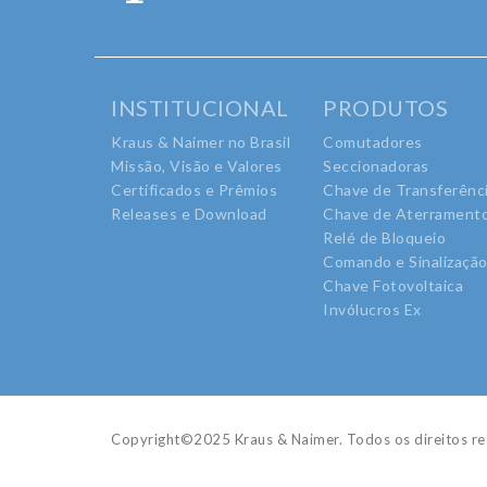
INSTITUCIONAL
PRODUTOS
Kraus & Naimer no Brasil
Comutadores
Missão, Visão e Valores
Seccionadoras
Certificados e Prêmios
Chave de Transferênc
Releases e Download
Chave de Aterrament
Relé de Bloqueio
Comando e Sinalizaçã
Chave Fotovoltaica
Invólucros Ex
Copyright©2025 Kraus & Naimer. Todos os direitos re