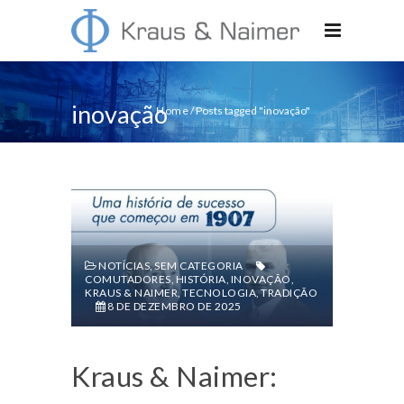
inovação
Home
/
Posts tagged "inovação"
NOTÍCIAS
,
SEM CATEGORIA
COMUTADORES
,
HISTÓRIA
,
INOVAÇÃO
,
KRAUS & NAIMER
,
TECNOLOGIA
,
TRADIÇÃO
8 DE DEZEMBRO DE 2025
Kraus & Naimer: